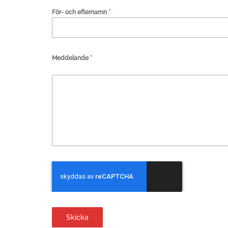
För- och efternamn
*
Meddelande
*
Skicka