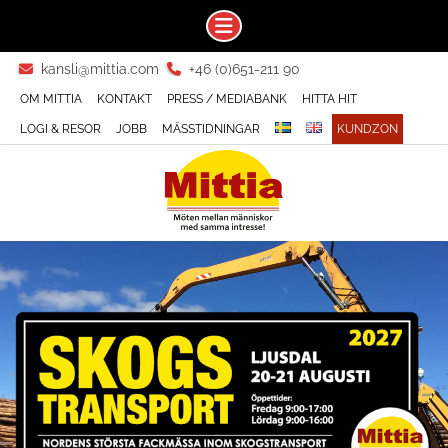
Skip
kansli@mittia.com
+46 (0)651-211 90
to
OM MITTIA
KONTAKT
PRESS / MEDIABANK
HITTA HIT
content
LOGI & RESOR
JOBB
MÄSSTIDNINGAR
KUNDZON