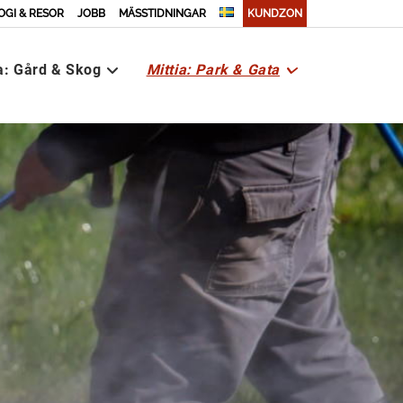
OGI & RESOR
JOBB
MÄSSTIDNINGAR
KUNDZON
ia: Gård & Skog
Mittia: Park & Gata