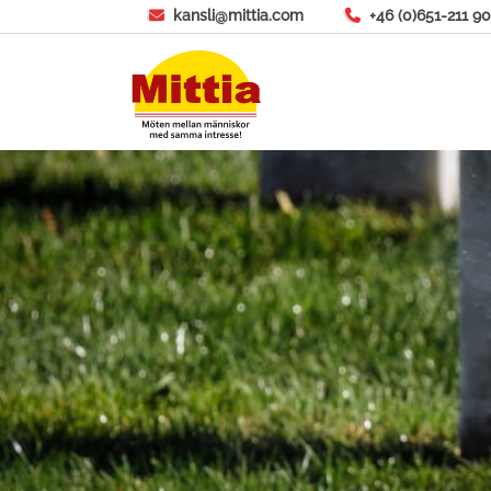
Skip
kansli@mittia.com
+46 (0)651-211 90
to
content