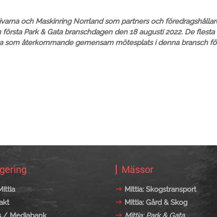
varna och Maskinring Norrland som partners och föredragshållare
örsta Park & Gata branschdagen den 18 augusti 2022. De flesta
& Gata som återkommande gemensam mötesplats i denna bransch fö
gering
Mässor
ittia
Mittia: Skogstransport
akt
Mittia: Gård & Skog
s / Mediabank
Mittia: Park & Gata