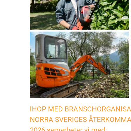
IHOP MED BRANSCHORGANISAT
NORRA SVERIGES ÅTERKOMMA
2026 samarbetar vi med: