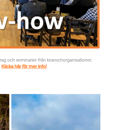
g och seminarier från branschorganisationer,
.
Klicka här för mer info!