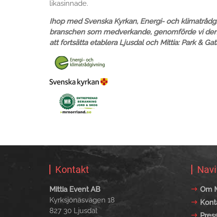
likasinnade.
Ihop med Svenska Kyrkan, Energi- och klimatrådgi
branschen som medverkande, genomförde vi den f
att fortsätta etablera Ljusdal och Mittia: Park 
Kontakt
Navi
Mittia Event AB
Om M
Kyrksjönäsvägen 18
Kont
827 30 Ljusdal
Pres