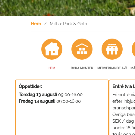
Hem
Mittia: Park & Gata
HEM
BOKA MONTER
MEDVERKANDE A-Ö
MÄ
Öppettider:
Entré (via 
Torsdag 13 augusti
09:00-16:00
Fri entré vi
Fredag 14 augusti
09:00-16:00
efter inbj
branschpa
Övriga bes
SEK / dag 
under 18 år
10 år och 