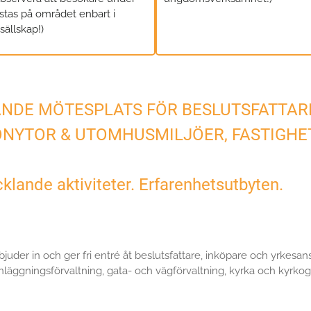
istas på området enbart i
ällskap!)
NDE MÖTESPLATS FÖR BESLUTSFATTAR
ÖNYTOR & UTOMHUSMILJÖER, FASTIGHE
ande aktiviteter. Erfarenhetsutbyten.
er in och ger fri entré åt beslutsfattare, inköpare och yrkesanstä
nläggningsförvaltning, gata- och vägförvaltning, kyrka och kyrkog