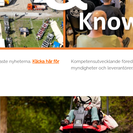
naste nyheterna.
Klicka här för
Kompetensutvecklande föredra
myndigheter och leverantörer