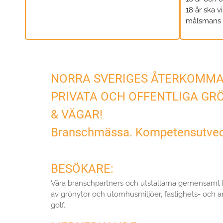
18 år ska v
målsmans s
NORRA SVERIGES ÅTERKOMMA
PRIVATA OCH OFFENTLIGA GR
& VÄGAR!
Branschmässa. Kompetensutveckl
BESÖKARE:
Våra branschpartners och utställarna gemensamt bjud
av grönytor och utomhusmiljöer, fastighets- och a
golf.