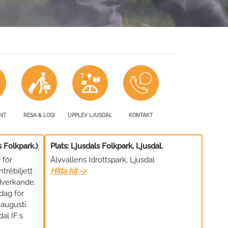
NT
RESA & LOGI
UPPLEV LJUSDAL
KONTAKT
s Folkpark.)
Plats: Ljusdals Folkpark, Ljusdal.
 för
Älvvallens Idrottspark, Ljusdal
trébiljett
Hitta hit ->
dverkande.
ldag för
augusti.
dal IF:s