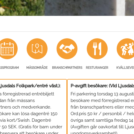
SSPROGRAM
MÄSSOMRÅDE
BRANSCHPARTNERS
RESTURANGER
KVÄLLSEVE
Ljusdals Folkpark/entré väst.):
P-avgift besökare: (Vid Ljusdal
a förregistrerad entrébiljett
Fri parkering torsdag 13 augusti
udan från mässans
besökare med förregistrerad en
rtners och medverkande.
från branschpartners eller me
ökare kan lösa dagentré 150
Ord.pris 50 kr / personbil / he
via kort/Swish. Dagentré
övriga samt samtliga fredag 14 
 50 SEK. (Gratis för barn under
(Avgiften går oavkortat till Ljus
observera att besökare under
ungdomsverksamhet!)