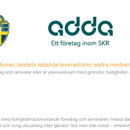
ioner, landets ledande leverantörer, andra medver
ig som ansvarar eller är yrkesverksam med grönytor, fastigheter,
ar med kompetensutvecklande föredrag och seminarier, mässa där
 och övrig utrustning eller tjänster. Sist men inte minst – erfar