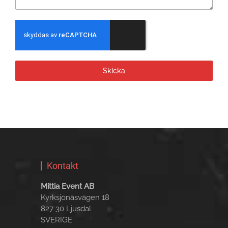
Skicka
Kontakt
Mittia Event AB
Kyrksjönäsvägen 18
827 30 Ljusdal
SVERIGE