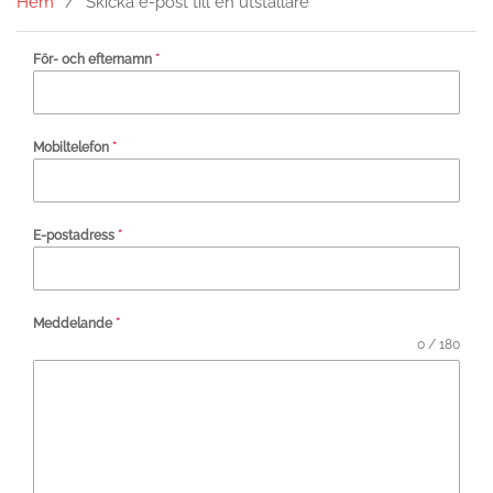
Hem
Skicka e-post till en utställare
För- och efternamn
*
Mobiltelefon
*
E-postadress
*
Meddelande
*
0 / 180