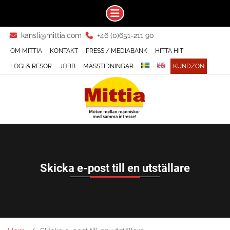
Skip
kansli@mittia.com
+46 (0)651-211 90
to
OM MITTIA
KONTAKT
PRESS / MEDIABANK
HITTA HIT
content
LOGI & RESOR
JOBB
MÄSSTIDNINGAR
KUNDZON
Skicka e-post till en utställare