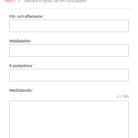
Hem
Skicka e-post till en utställare
För- och efternamn
*
Mobiltelefon
*
E-postadress
*
Meddelande
*
0 / 180