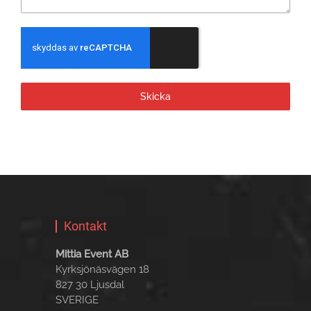
Skicka
Kontakt
Mittia Event AB
Kyrksjönäsvägen 18
827 30 Ljusdal
SVERIGE