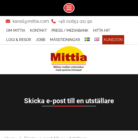
Skip
kansli@mittia.com
+46 (0)651-211 90
to
OM MITTIA
KONTAKT
PRESS / MEDIABANK
HITTA HIT
content
LOGI & RESOR
JOBB
MÄSSTIDNINGAR
KUNDZON
Skicka e-post till en utställare