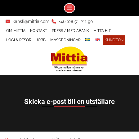
Skip
kansli@mittia.com
+46 (0)651-211 90
to
OM MITTIA
KONTAKT
PRESS / MEDIABANK
HITTA HIT
content
LOGI & RESOR
JOBB
MÄSSTIDNINGAR
KUNDZON
Skicka e-post till en utställare