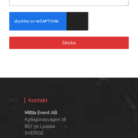
Skicka
Kontakt
Mittia Event AB
Kyrksjönäsvägen 18
827 30 Ljusdal
SVERIGE