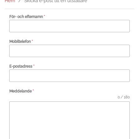
Hem
Skicka e-post till en utställare
För- och efternamn
*
Mobiltelefon
*
E-postadress
*
Meddelande
*
0 / 180