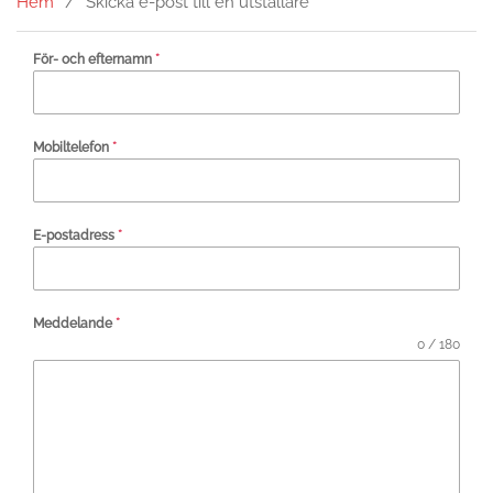
Hem
Skicka e-post till en utställare
För- och efternamn
*
Mobiltelefon
*
E-postadress
*
Meddelande
*
0 / 180