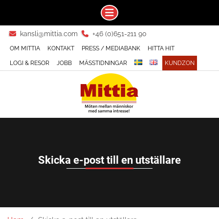
Skip
kansli@mittia.com
+46 (0)651-211 90
to
OM MITTIA
KONTAKT
PRESS / MEDIABANK
HITTA HIT
content
LOGI & RESOR
JOBB
MÄSSTIDNINGAR
KUNDZON
Skicka e-post till en utställare