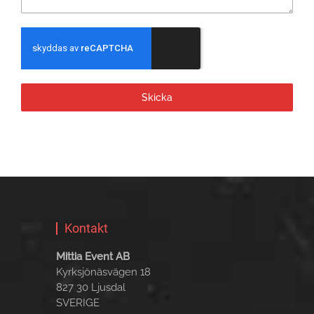
Skicka
Kontakt
Mittia Event AB
Kyrksjönäsvägen 18
827 30 Ljusdal
SVERIGE