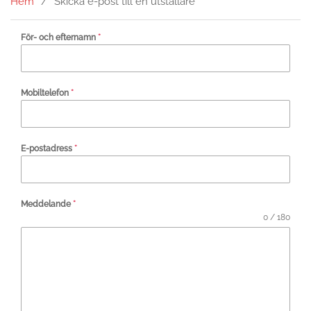
Hem
Skicka e-post till en utställare
För- och efternamn
*
Mobiltelefon
*
E-postadress
*
Meddelande
*
0 / 180