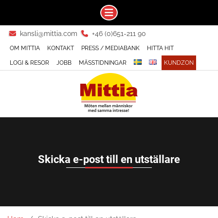
Skip
kansli@mittia.com
+46 (0)651-211 90
to
OM MITTIA
KONTAKT
PRESS / MEDIABANK
HITTA HIT
content
LOGI & RESOR
JOBB
MÄSSTIDNINGAR
KUNDZON
Skicka e-post till en utställare