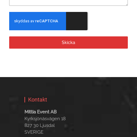
Skicka
Kontakt
Mittia Event AB
Kyrksjönäsvägen 18
827 30 Ljusdal
SVERIGE