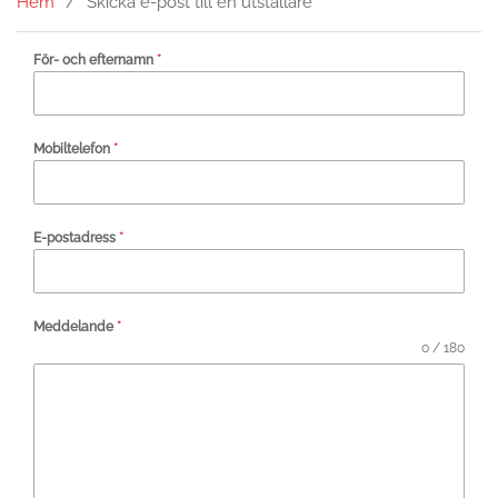
Hem
Skicka e-post till en utställare
För- och efternamn
*
Mobiltelefon
*
E-postadress
*
Meddelande
*
0 / 180