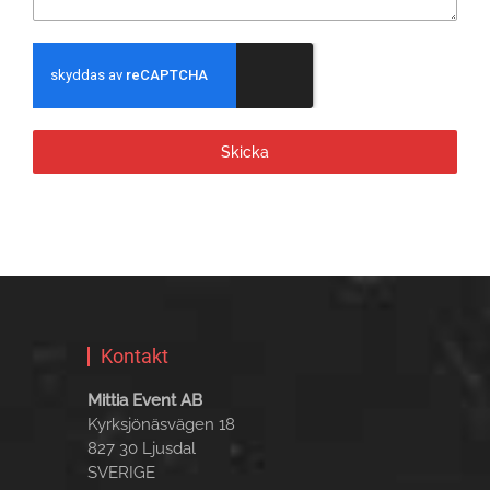
Skicka
Kontakt
Mittia Event AB
Kyrksjönäsvägen 18
827 30 Ljusdal
SVERIGE