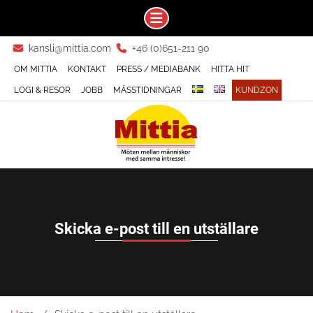
Skip
kansli@mittia.com
+46 (0)651-211 90
to
OM MITTIA
KONTAKT
PRESS / MEDIABANK
HITTA HIT
content
LOGI & RESOR
JOBB
MÄSSTIDNINGAR
KUNDZON
Skicka e-post till en utställare