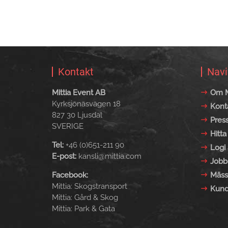
Kontakt
Navi
Mittia Event AB
Om M
Kyrksjönäsvägen 18
Kont
827 30 Ljusdal
Pres
SVERIGE
Hitta 
Tel:
+46 (0)651-211 90
Logi 
E-post:
kansli@mittia.com
Jobb
Facebook:
Mäss
Mittia: Skogstransport
Kund
Mittia: Gård & Skog
Mittia: Park & Gata