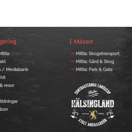
gering
Mässor
ittia
Mittia: Skogstransport
akt
Mittia: Gård & Skog
s / Mediabank
Mittia: Park & Gata
hit
& resor
tidningar
zon