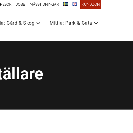
 RESOR
JOBB
MÄSSTIDNINGAR
KUNDZON
ia: Gård & Skog
Mittia: Park & Gata
tällare