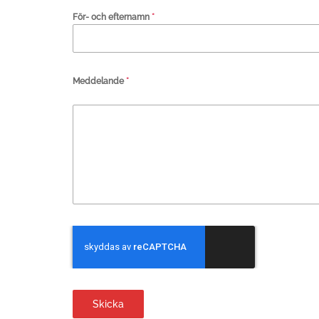
För- och efternamn
*
Meddelande
*
Skicka