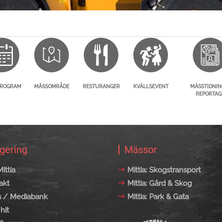
PROGRAM
MÄSSOMRÅDE
RESTURANGER
KVÄLLSEVENT
MÄSSTIDNIN
REPORTAG
gering
Mässor
ittia
Mittia: Skogstransport
akt
Mittia: Gård & Skog
s / Mediabank
Mittia: Park & Gata
hit