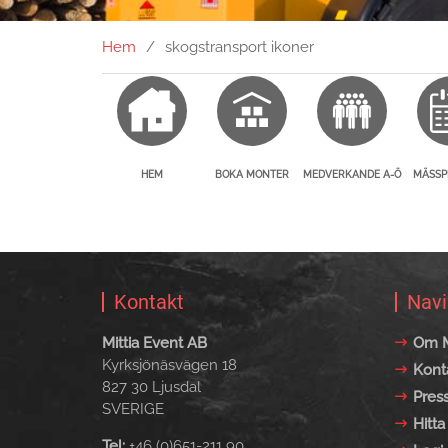
Hem
skogstransport ikoner
HEM
BOKA MONTER
MEDVERKANDE A-Ö
MÄSS
Kontakt
Navi
Mittia Event AB
Om M
Kyrksjönäsvägen 18
Kont
827 30 Ljusdal
Pres
SVERIGE
Hitta 
Tel:
+46 (0)651-211 90