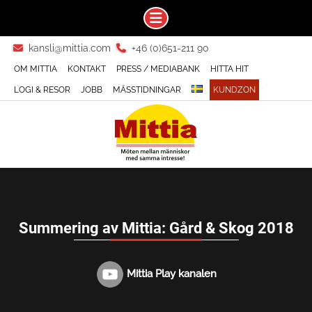
Skip
kansli@mittia.com
+46 (0)651-211 90
to
OM MITTIA
KONTAKT
PRESS / MEDIABANK
HITTA HIT
content
LOGI & RESOR
JOBB
MÄSSTIDNINGAR
KUNDZON
Summering av Mittia: Gård & Skog 2018
Mittia Play kanalen