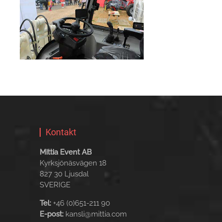
Kontakt
Mittia Event AB
Kyrksjönäsvägen 18
827 30 Ljusdal
SVERIGE
Tel:
+46 (0)651-211 90
E-post:
kansli@mittia.com