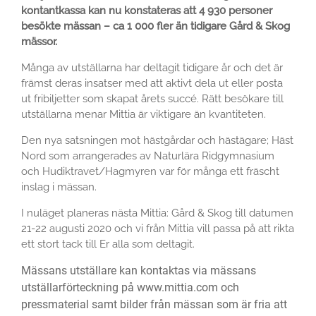
kontantkassa kan nu konstateras att 4 930 personer
besökte mässan – ca 1 000 fler än tidigare Gård & Skog
mässor.
Många av utställarna har deltagit tidigare år och det är
främst deras insatser med att aktivt dela ut eller posta
ut fribiljetter som skapat årets succé. Rätt besökare till
utställarna menar Mittia är viktigare än kvantiteten.
Den nya satsningen mot hästgårdar och hästägare; Häst
Nord som arrangerades av Naturlära Ridgymnasium
och Hudiktravet/Hagmyren var för många ett fräscht
inslag i mässan.
I nuläget planeras nästa Mittia: Gård & Skog till datumen
21-22 augusti 2020 och vi från Mittia vill passa på att rikta
ett stort tack till Er alla som deltagit.
Mässans utställare kan kontaktas via mässans
utställarförteckning på www.mittia.com och
pressmaterial samt bilder från mässan som är fria att