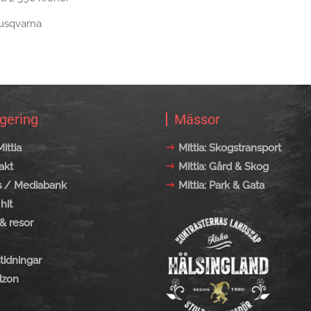
usqvarna
gering
Mässor
ittia
Mittia: Skogstransport
akt
Mittia: Gård & Skog
s / Mediabank
Mittia: Park & Gata
hit
& resor
tidningar
zon