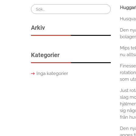
Search
Huggar
for:
Husqvar
Arkiv
Den nya
bolagen 
Mips te
Kategorier
nu allt
Finesse
rotation
Inga kategorier
som uta
Just rot
slag mo
hjälmen.
sig någo
från hu
Den nya
anges ti