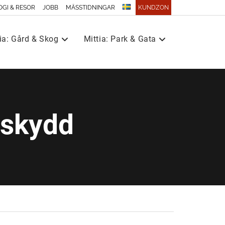
OGI & RESOR
JOBB
MÄSSTIDNINGAR
KUNDZON
ia: Gård & Skog
Mittia: Park & Gata
 skydd