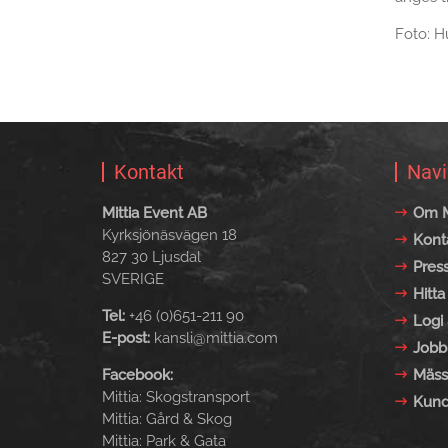
Foto: H
Kontakt
Navi
Mittia Event AB
Om M
Kyrksjönäsvägen 18
Kont
827 30 Ljusdal
Pres
SVERIGE
Hitta 
Tel:
+46 (0)651-211 90
Logi 
E-post:
kansli@mittia.com
Jobb
Facebook:
Mäss
Mittia: Skogstransport
Kund
Mittia: Gård & Skog
Mittia: Park & Gata