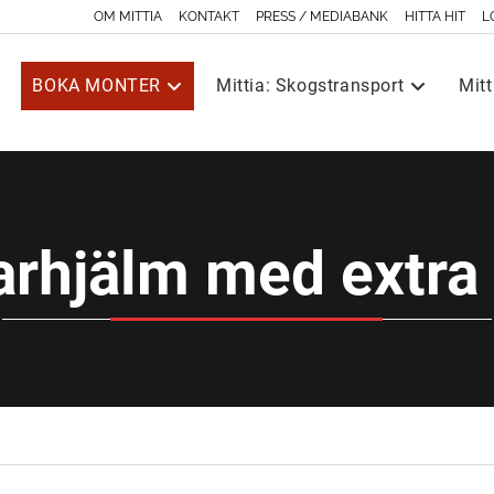
OM MITTIA
KONTAKT
PRESS / MEDIABANK
HITTA HIT
L
BOKA MONTER
Mittia: Skogstransport
Mitt
arhjälm med extra