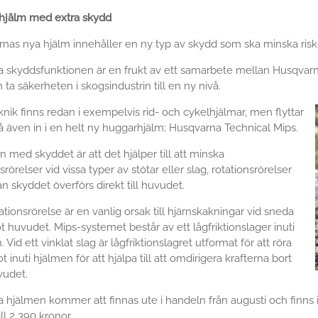
hjälm med extra skydd
nas nya hjälm innehåller en ny typ av skydd som ska minska risk
 skyddsfunktionen är en frukt av ett samarbete mellan Husqvarn
ta säkerheten i skogsindustrin till en ny nivå.
knik finns redan i exempelvis rid- och cykelhjälmar, men flyttar
så även in i en helt ny huggarhjälm; Husqvarna Technical Mips.
n med skyddet är att det hjälper till att minska
srörelser vid vissa typer av stötar eller slag, rotationsrörelser
n skyddet överförs direkt till huvudet.
ationsrörelse är en vanlig orsak till hjärnskakningar vid sneda
t huvudet. Mips-systemet består av ett lågfriktionslager inuti
 Vid ett vinklat slag är lågfriktionslagret utformat för att röra
t inuti hjälmen för att hjälpa till att omdirigera krafterna bort
vudet.
 hjälmen kommer att finnas ute i handeln från augusti och finns i
ll 2 390 kronor