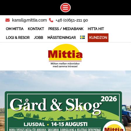
Skip
kansli@mittia.com
+46 (0)651-211 90
to
OM MITTIA
KONTAKT
PRESS / MEDIABANK
HITTA HIT
content
LOGI & RESOR
JOBB
MÄSSTIDNINGAR
KUNDZON