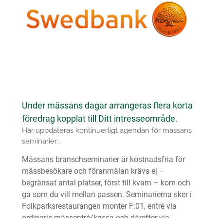
Under mässans dagar arrangeras flera korta
föredrag kopplat till Ditt intresseområde.
Här uppdateras kontinuerligt agendan för mässans
seminarier…
Mässans branschseminarier är kostnadsfria för
mässbesökare och föranmälan krävs ej –
begränsat antal platser, först till kvarn – kom och
gå som du vill mellan passen. Seminarierna sker i
Folkparksrestaurangen monter F:01, entré via
ordinarie mässentré/kassa och därefter via