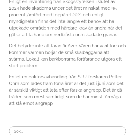
Enligt en inventering från Skogsstyrelsen i slutet av
2024 hade skadorna under det året minskat med 95
procent jämfört med toppåret 2021 och enligt
myndigheten finns det inte längre ett behov att ha
utpekade områden med hårdare krav än andra när det
gäller att ta hand om nedblåsta och skadade granar.
Det betyder inte att faran är över. Våren har varit torr och
kommer värmen börjar de små skalbaggarna att
svärma. Lokalt kan barkborrarna fortfarande utgöra ett
stort problem.
Enligt en doktorsavhandling från SLU-forskaren Petter
Öhrn som lades fram förra året är det just i juni som det
är särskilt viktigt att leta efter färska angrepp. Det är då
träden som mest samtidigt som de har minst förmåga
att stå emot angrepp.
Search