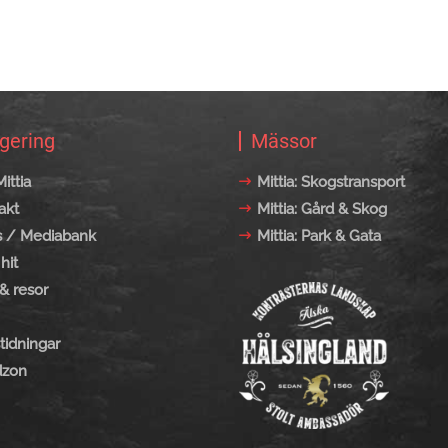
gering
Mässor
ittia
Mittia: Skogstransport
akt
Mittia: Gård & Skog
s / Mediabank
Mittia: Park & Gata
hit
& resor
tidningar
zon