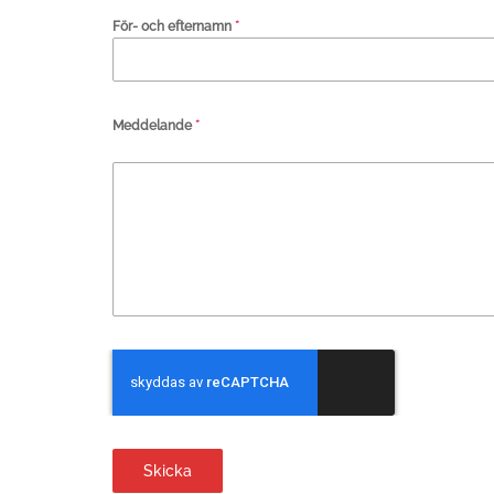
För- och efternamn
*
Meddelande
*
Skicka