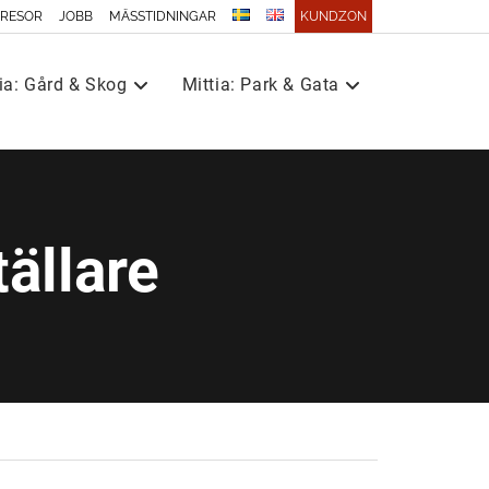
 RESOR
JOBB
MÄSSTIDNINGAR
KUNDZON
ia: Gård & Skog
Mittia: Park & Gata
tällare