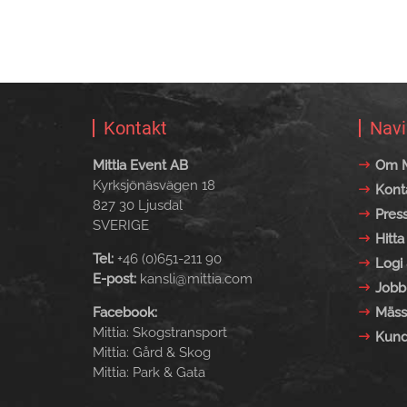
Kontakt
Navi
Mittia Event AB
Om M
Kyrksjönäsvägen 18
Kont
827 30 Ljusdal
Pres
SVERIGE
Hitta 
Tel:
+46 (0)651-211 90
Logi 
E-post:
kansli@mittia.com
Jobb
Facebook:
Mäss
Mittia: Skogstransport
Kund
Mittia: Gård & Skog
Mittia: Park & Gata