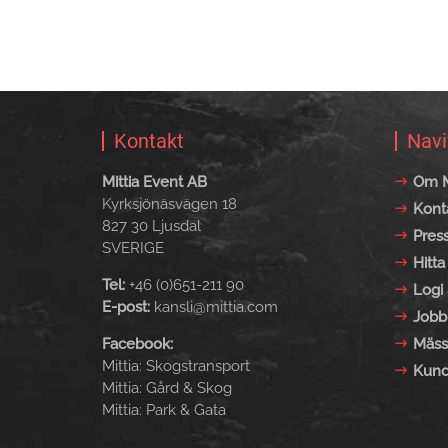
Kontakt
Navi
Mittia Event AB
Om M
Kyrksjönäsvägen 18
Kont
827 30 Ljusdal
Pres
SVERIGE
Hitta 
Tel:
+46 (0)651-211 90
Logi 
E-post:
kansli@mittia.com
Jobb
Facebook:
Mäss
Mittia: Skogstransport
Kund
Mittia: Gård & Skog
Mittia: Park & Gata