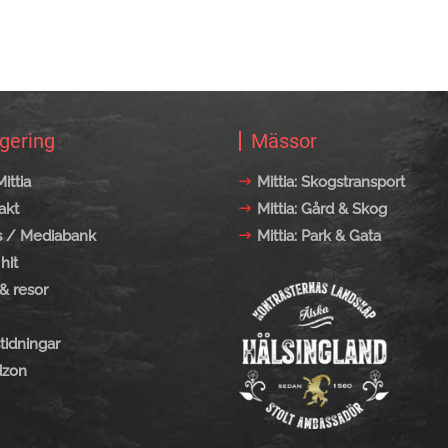
gering
Mässor
ittia
Mittia: Skogstransport
akt
Mittia: Gård & Skog
s / Mediabank
Mittia: Park & Gata
hit
& resor
tidningar
zon