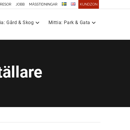
 RESOR
JOBB
MÄSSTIDNINGAR
KUNDZON
ia: Gård & Skog
Mittia: Park & Gata
tällare