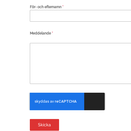
För- och efternamn
*
Meddelande
*
Skicka