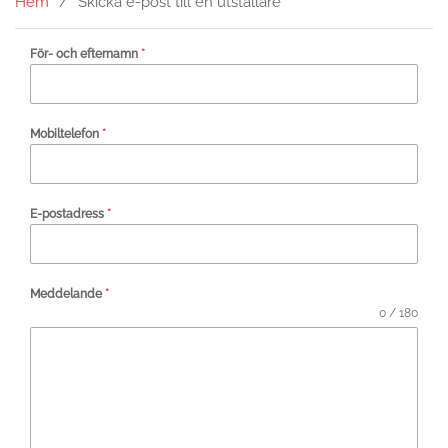
Hem
Skicka e-post till en utställare
För- och efternamn
*
Mobiltelefon
*
E-postadress
*
Meddelande
*
0 / 180