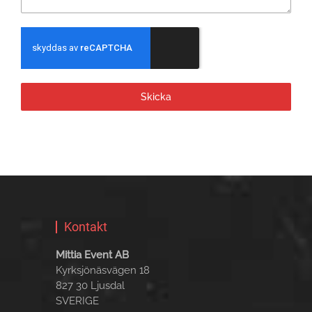
Skicka
Kontakt
Mittia Event AB
Kyrksjönäsvägen 18
827 30 Ljusdal
SVERIGE