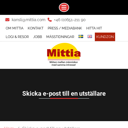
Skip
kansli@mittia.com
+46 (0)651-211 90
to
OM MITTIA
KONTAKT
PRESS / MEDIABANK
HITTA HIT
content
LOGI & RESOR
JOBB
MÄSSTIDNINGAR
KUNDZON
Skicka e-post till en utställare