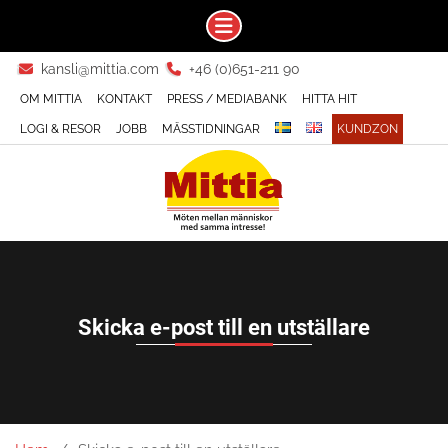
Skip
kansli@mittia.com
+46 (0)651-211 90
to
OM MITTIA
KONTAKT
PRESS / MEDIABANK
HITTA HIT
content
LOGI & RESOR
JOBB
MÄSSTIDNINGAR
KUNDZON
Skicka e-post till en utställare