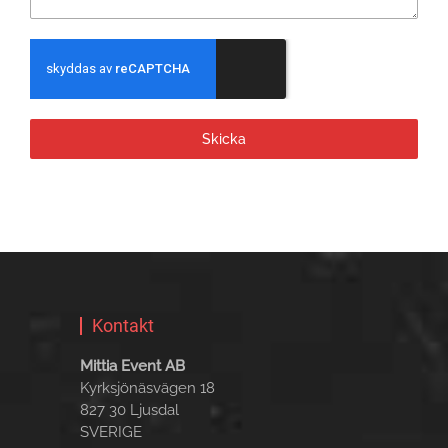
Skicka
Kontakt
Mittia Event AB
Kyrksjönäsvägen 18
827 30 Ljusdal
SVERIGE