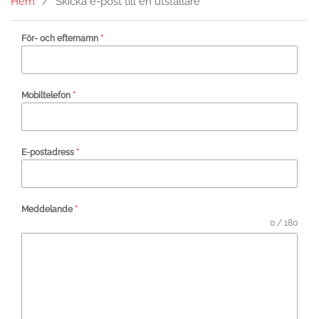
Hem
Skicka e-post till en utställare
För- och efternamn
*
Mobiltelefon
*
E-postadress
*
Meddelande
*
0 / 180