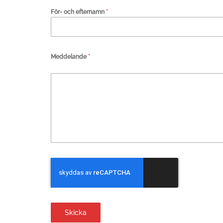
För- och efternamn
*
Meddelande
*
Skicka