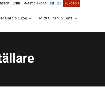
 RESOR
JOBB
MÄSSTIDNINGAR
KUNDZON
ia: Gård & Skog
Mittia: Park & Gata
tällare