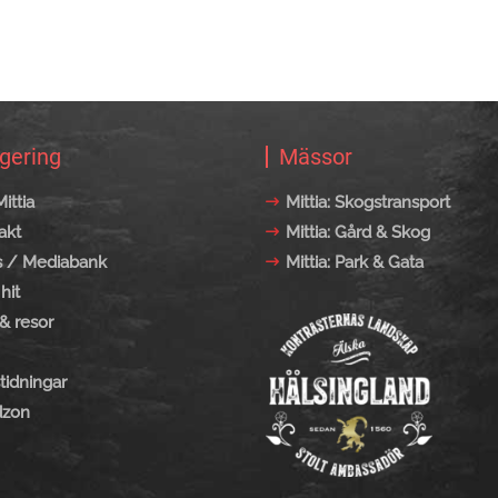
gering
Mässor
ittia
Mittia: Skogstransport
akt
Mittia: Gård & Skog
s / Mediabank
Mittia: Park & Gata
hit
& resor
tidningar
zon