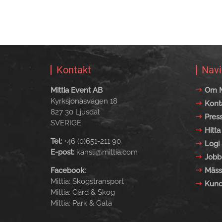
Kontakt
Navi
Mittia Event AB
Om M
Kyrksjönäsvägen 18
Kont
827 30 Ljusdal
Pres
SVERIGE
Hitta 
Tel:
+46 (0)651-211 90
Logi 
E-post:
kansli@mittia.com
Jobb
Facebook:
Mäss
Mittia: Skogstransport
Kund
Mittia: Gård & Skog
Mittia: Park & Gata