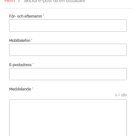
Hem
Skicka e-post till en utställare
För- och efternamn
*
Mobiltelefon
*
E-postadress
*
Meddelande
*
0 / 180