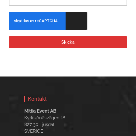
Skicka
Kontakt
Mittia Event AB
Kyrksjönäsvägen 18
827 30 Ljusdal
SVERIGE