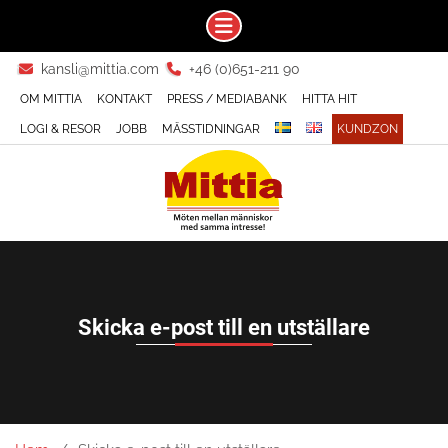
Skip
kansli@mittia.com
+46 (0)651-211 90
to
OM MITTIA
KONTAKT
PRESS / MEDIABANK
HITTA HIT
content
LOGI & RESOR
JOBB
MÄSSTIDNINGAR
KUNDZON
Skicka e-post till en utställare