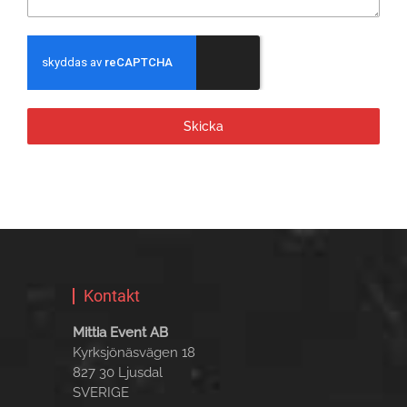
Skicka
Kontakt
Mittia Event AB
Kyrksjönäsvägen 18
827 30 Ljusdal
SVERIGE