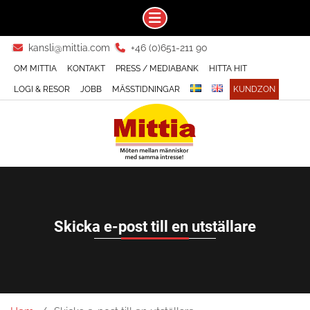
Skip
kansli@mittia.com
+46 (0)651-211 90
to
OM MITTIA
KONTAKT
PRESS / MEDIABANK
HITTA HIT
content
LOGI & RESOR
JOBB
MÄSSTIDNINGAR
KUNDZON
Skicka e-post till en utställare