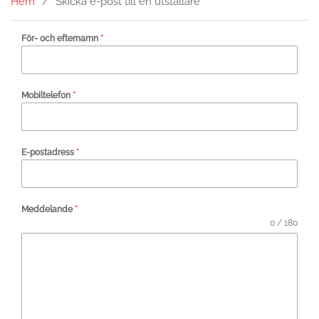
Hem
Skicka e-post till en utställare
För- och efternamn
*
Mobiltelefon
*
E-postadress
*
Meddelande
*
0 / 180